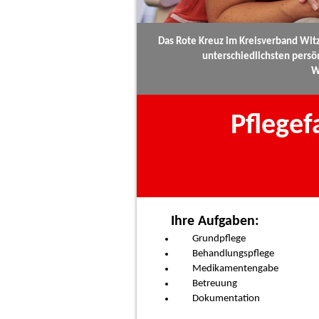
Das Rote Kreuz im Kreisverband Witz
unterschiedlichsten persön
W
Pflegef
Ihre Aufgaben:
Grundpflege
Behandlungspflege
Medikamentengabe
Betreuung
Dokumentation